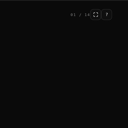
?
01 / 14