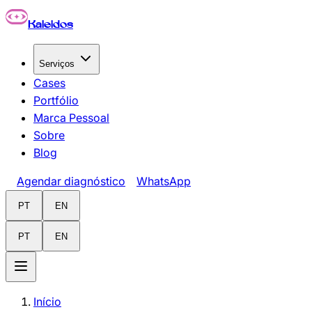
Pular para o conteúdo principal
Kaleidos
Serviços
Cases
Portfólio
Marca Pessoal
Sobre
Blog
Agendar diagnóstico
WhatsApp
PT
EN
PT
EN
Início