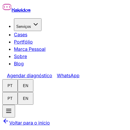
Pular para o conteúdo principal
Kaleidos
Serviços
Cases
Portfólio
Marca Pessoal
Sobre
Blog
Agendar diagnóstico
WhatsApp
PT
EN
PT
EN
Voltar para o início