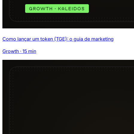
Como lançar um token (TGE): o guia de marketing
Growth
·
15
min