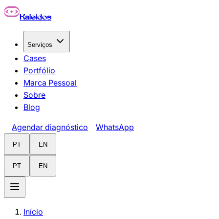
Pular para o conteúdo principal
Kaleidos
Serviços
Cases
Portfólio
Marca Pessoal
Sobre
Blog
Agendar diagnóstico
WhatsApp
PT
EN
PT
EN
Início