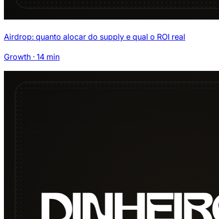
Airdrop: quanto alocar do supply e qual o ROI real
Growth
·
14
min