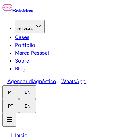
Pular para o conteúdo principal
Kaleidos
Serviços
Cases
Portfólio
Marca Pessoal
Sobre
Blog
Agendar diagnóstico
WhatsApp
PT
EN
PT
EN
Início