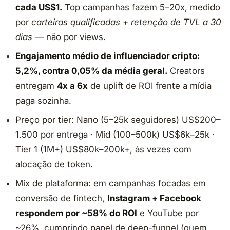
cada US$1.
Top campanhas fazem 5–20x, medido
por
carteiras qualificadas + retenção de TVL a 30
dias
— não por views.
Engajamento médio de influenciador cripto:
5,2%, contra 0,05% da média geral.
Creators
entregam
4x a 6x
de uplift de ROI frente a mídia
paga sozinha.
Preço por tier: Nano (5–25k seguidores) US$200–
1.500 por entrega · Mid (100–500k) US$6k–25k ·
Tier 1 (1M+) US$80k–200k+, às vezes com
alocação de token.
Mix de plataforma: em campanhas focadas em
conversão de fintech,
Instagram + Facebook
respondem por ~58% do ROI
e YouTube por
~26%, cumprindo papel de deep-funnel (quem