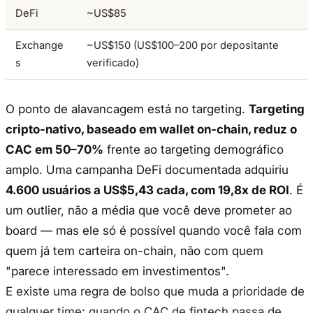
DeFi
~US$85
Exchange
~US$150 (US$100–200 por depositante
s
verificado)
O ponto de alavancagem está no targeting.
Targeting
cripto-nativo, baseado em wallet on-chain, reduz o
CAC em 50–70%
frente ao targeting demográfico
amplo. Uma campanha DeFi documentada adquiriu
4.600 usuários a US$5,43 cada, com 19,8x de ROI
. É
um outlier, não a média que você deve prometer ao
board — mas ele só é possível quando você fala com
quem já tem carteira on-chain, não com quem
"parece interessado em investimentos".
E existe uma regra de bolso que muda a prioridade de
qualquer time: quando o CAC de fintech passa de