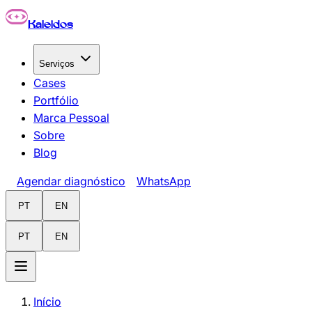
Pular para o conteúdo principal
Kaleidos
Serviços
Cases
Portfólio
Marca Pessoal
Sobre
Blog
Agendar diagnóstico
WhatsApp
PT
EN
PT
EN
Início