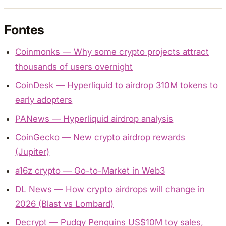
Fontes
Coinmonks — Why some crypto projects attract
thousands of users overnight
CoinDesk — Hyperliquid to airdrop 310M tokens to
early adopters
PANews — Hyperliquid airdrop analysis
CoinGecko — New crypto airdrop rewards
(Jupiter)
a16z crypto — Go-to-Market in Web3
DL News — How crypto airdrops will change in
2026 (Blast vs Lombard)
Decrypt — Pudgy Penguins US$10M toy sales,