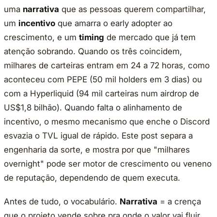
uma
narrativa
que as pessoas querem compartilhar,
um
incentivo
que amarra o early adopter ao
crescimento, e um
timing
de mercado que já tem
atenção sobrando. Quando os três coincidem,
milhares de carteiras entram em 24 a 72 horas, como
aconteceu com PEPE (50 mil holders em 3 dias) ou
com a Hyperliquid (94 mil carteiras num airdrop de
US$1,8 bilhão). Quando falta o alinhamento de
incentivo, o mesmo mecanismo que enche o Discord
esvazia o TVL igual de rápido. Este post separa a
engenharia da sorte, e mostra por que "milhares
overnight" pode ser motor de crescimento ou veneno
de reputação, dependendo de quem executa.
Antes de tudo, o vocabulário.
Narrativa
= a crença
que o projeto vende sobre pra onde o valor vai fluir,