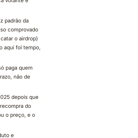
ça votante e
ez padrão da
 uso comprovado
catar o airdrop)
rio aqui foi tempo,
 só paga quem
prazo, não de
2025 depois que
(recompra do
u o preço, e o
duto e