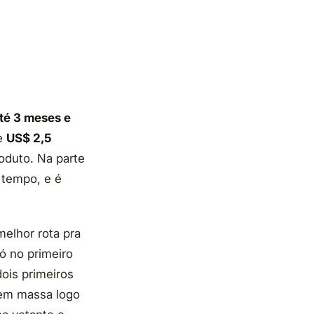
té 3 meses e
de
US$ 2,5
oduto. Na parte
 tempo, e é
elhor rota pra
ó no primeiro
ois primeiros
a em massa logo