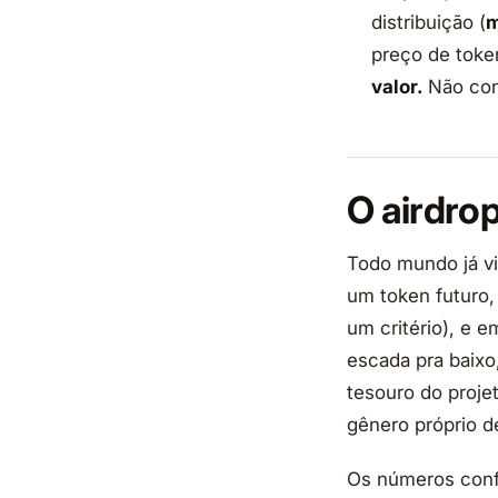
distribuição (
m
preço de toke
valor.
Não con
O airdrop
Todo mundo já vi
um token futuro, 
um critério), e 
escada pra baixo
tesouro do proje
gênero próprio de
Os números confi