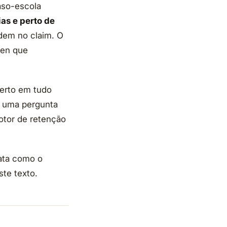
caso-escola
as e perto de
dem no claim. O
ken que
certo em tudo
de uma pergunta
otor de retenção
rata como o
te texto.