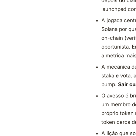
depois do cla
launchpad com
A jogada centr
Solana por qu
on-chain (veri
oportunista. 
a métrica mais 
A mecânica de
staka
e
vota, 
pump.
Sair cu
O avesso é br
um membro do
próprio token
token cerca 
A lição que s