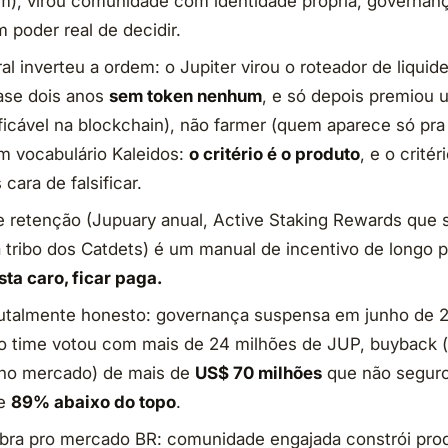
im), virou comunidade com identidade própria, governan
 poder real de decidir.
al inverteu a ordem: o Jupiter virou o roteador de liquid
ase dois anos
sem token nenhum
, e só depois premiou
ficável na blockchain), não farmer (quem aparece só pra 
Em vocabulário Kaleidos:
o critério é o produto
, e o crité
cara de falsificar.
 retenção (Jupuary anual, Active Staking Rewards que
a tribo dos Catdets) é um manual de incentivo de longo 
sta caro, ficar paga.
utalmente honesto: governança suspensa em junho de 
 time votou com mais de 24 milhões de JUP, buyback 
 no mercado) de mais de
US$ 70 milhões
que não seguro
de
89% abaixo do topo
.
obra pro mercado BR: comunidade engajada constrói pro