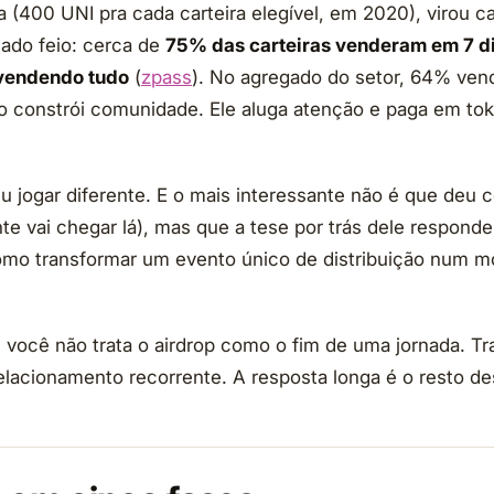
ia (400 UNI pra cada carteira elegível, em 2020), virou 
lado feio: cerca de
75% das carteiras venderam em 7 di
vendendo tudo
(
zpass
). No agregado do setor, 64% ven
o constrói comunidade. Ele aluga atenção e paga em to
eu jogar diferente. E o mais interessante não é que deu 
nte vai chegar lá), mas que a tese por trás dele respon
omo transformar um evento único de distribuição num m
: você não trata o airdrop como o fim de uma jornada. T
acionamento recorrente. A resposta longa é o resto des