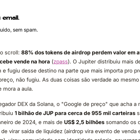
 email.
ruido, sem spam.
o scroll:
88% dos tokens de airdrop perdem valor em a
cebe vende na hora
(
zpass
). O Jupiter distribuiu mais 
e fugiu desse destino na parte que mais importa pro pr
preço, não fugiu. As duas coisas são verdade ao mesmo
 mora a aula.
regador DEX da Solana, o "Google de preço" que acha a m
ribuiu
1 bilhão de JUP para cerca de 955 mil carteiras
s
aneiro de 2024, e mais de
US$ 2,5 bilhões
somando os d
de virar saída de liquidez (airdrop vira evento de vend