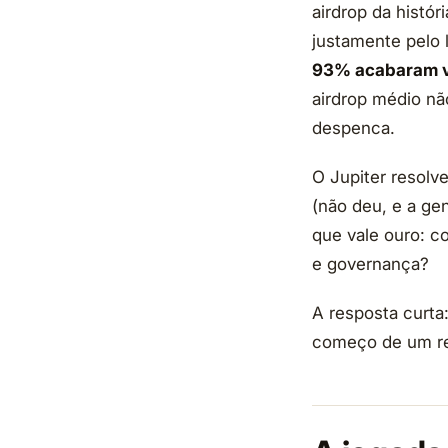
airdrop da histór
justamente pelo 
93% acabaram 
airdrop médio nã
despenca.
O Jupiter resolv
(não deu, e a ge
que vale ouro: c
e governança?
A resposta curta
começo de um rel