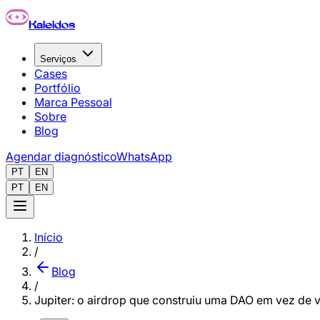
Pular para o conteúdo principal
Kaleidos
Serviços
Cases
Portfólio
Marca Pessoal
Sobre
Blog
Agendar diagnóstico
WhatsApp
PT
EN
PT
EN
Início
/
Blog
/
Jupiter: o airdrop que construiu uma DAO em vez de vi