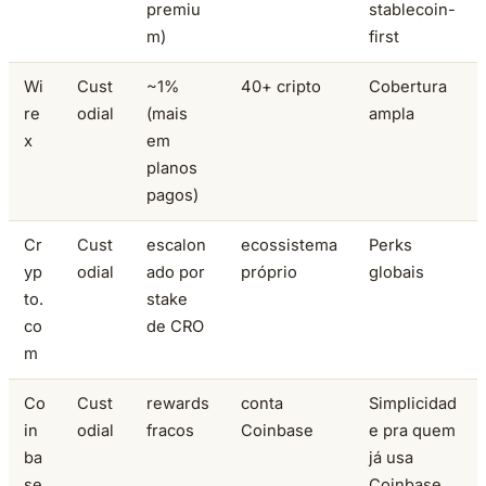
premiu
stablecoin-
m)
first
Wi
Cust
~1%
40+ cripto
Cobertura
re
odial
(mais
ampla
x
em
planos
pagos)
Cr
Cust
escalon
ecossistema
Perks
yp
odial
ado por
próprio
globais
to.
stake
co
de CRO
m
Co
Cust
rewards
conta
Simplicidad
in
odial
fracos
Coinbase
e pra quem
ba
já usa
se
Coinbase