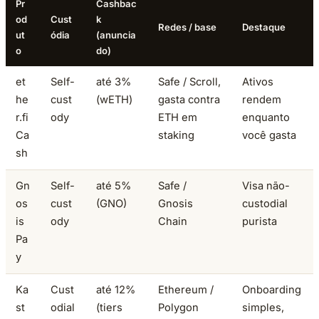
Pr
Cashbac
od
Cust
k
Redes / base
Destaque
ut
ódia
(anuncia
o
do)
et
Self-
até 3%
Safe / Scroll,
Ativos
he
cust
(wETH)
gasta contra
rendem
r.fi
ody
ETH em
enquanto
Ca
staking
você gasta
sh
Gn
Self-
até 5%
Safe /
Visa não-
os
cust
(GNO)
Gnosis
custodial
is
ody
Chain
purista
Pa
y
Ka
Cust
até 12%
Ethereum /
Onboarding
st
odial
(tiers
Polygon
simples,