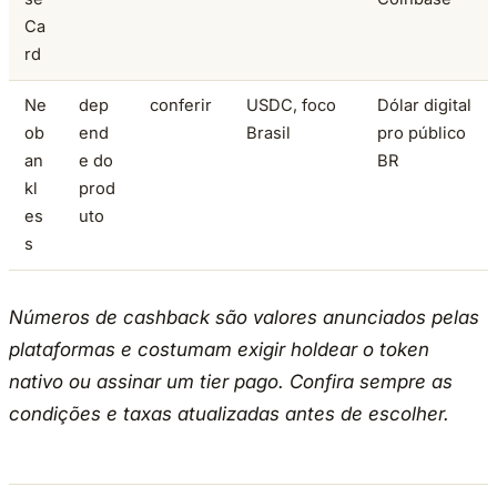
Ca
rd
Ne
dep
conferir
USDC, foco
Dólar digital
ob
end
Brasil
pro público
an
e do
BR
kl
prod
es
uto
s
Números de cashback são valores anunciados pelas
plataformas e costumam exigir holdear o token
nativo ou assinar um tier pago. Confira sempre as
condições e taxas atualizadas antes de escolher.