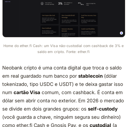
Home do ether.fi Cash: um Visa não-custodial com cashback de 3% e
saldo em cripto. Fonte: ether.fi
Neobank cripto é uma conta digital que troca o saldo
em real guardado num banco por
stablecoin
(dólar
tokenizado, tipo USDC e USDT) e te deixa gastar isso
num
cartão Visa
comum, com cashback. É conta em
dólar sem abrir conta no exterior. Em 2026 o mercado
se divide em dois grandes grupos: os
self-custody
(você guarda a chave, ninguém segura seu dinheiro)
como ether.fi Cash e Gnosis Pay, e os
custodial
(a