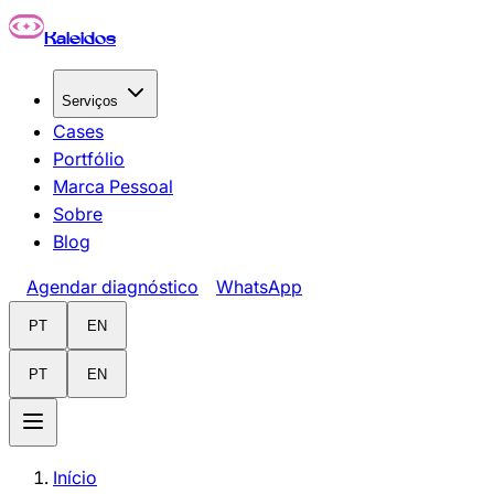
Pular para o conteúdo principal
Kaleidos
Serviços
Cases
Portfólio
Marca Pessoal
Sobre
Blog
Agendar diagnóstico
WhatsApp
PT
EN
PT
EN
Início