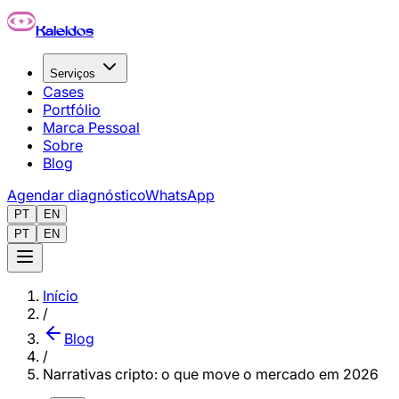
Pular para o conteúdo principal
Kaleidos
Serviços
Cases
Portfólio
Marca Pessoal
Sobre
Blog
Agendar diagnóstico
WhatsApp
PT
EN
PT
EN
Início
/
Blog
/
Narrativas cripto: o que move o mercado em 2026