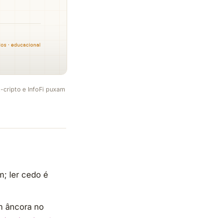
-cripto e InfoFi puxam
m; ler cedo é
m âncora no