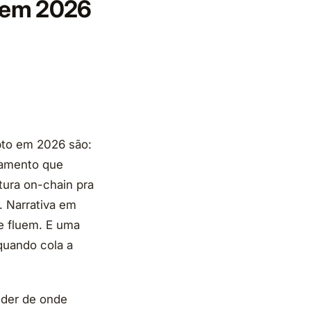
ovem 2026
ipto em 2026 são:
gamento que
tura on-chain pra
. Narrativa em
e fluem. E uma
quando cola a
nder de onde