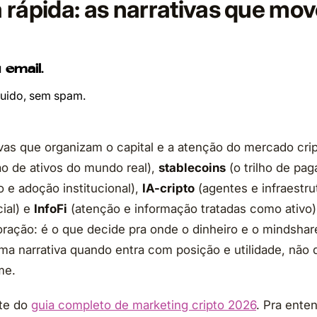
 rápida: as narrativas que m
 email.
ruido, sem spam.
ivas que organizam o capital e a atenção do mercado cr
o de ativos do mundo real),
stablecoins
(o trilho de pa
 e adoção institucional),
IA-cripto
(agentes e infraestru
cial) e
InfoFi
(atenção e informação tratadas como ativo)
oração: é o que decide pra onde o dinheiro e o mindshar
ma narrativa quando entra com posição e utilidade, não 
me.
rte do
guia completo de marketing cripto 2026
. Pra ente