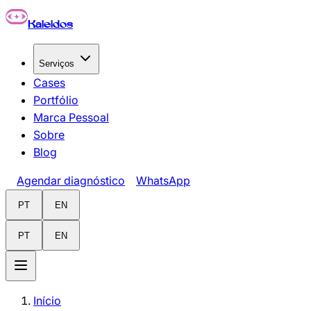
Pular para o conteúdo principal
Kaleidos
Serviços
Cases
Portfólio
Marca Pessoal
Sobre
Blog
Agendar diagnóstico
WhatsApp
PT
EN
PT
EN
Início