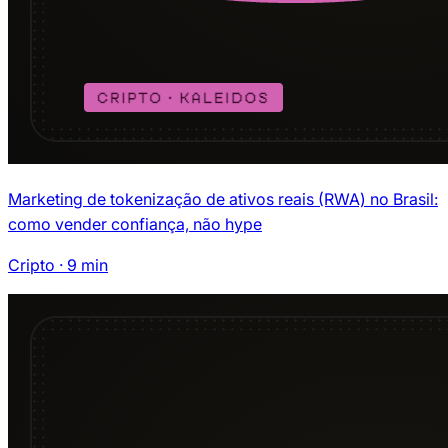
Marketing de tokenização de ativos reais (RWA) no Brasil:
como vender confiança, não hype
Cripto
·
9
min