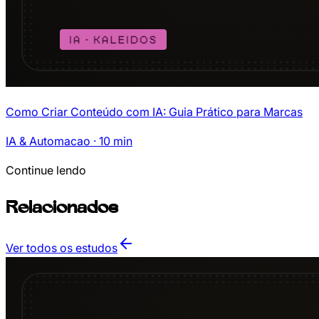
Como Criar Conteúdo com IA: Guia Prático para Marcas
IA & Automacao
·
10
min
Continue lendo
Relacionados
Ver todos os estudos