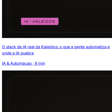
O stack de IA real da Kaleidos: o que a gente automatiza e
onde a IA quebra
IA & Automacao
·
9
min