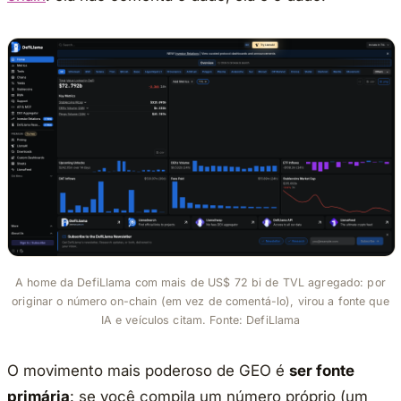
A home da DefiLlama com mais de US$ 72 bi de TVL agregado: por
originar o número on-chain (em vez de comentá-lo), virou a fonte que
IA e veículos citam. Fonte: DefiLlama
O movimento mais poderoso de GEO é
ser fonte
primária
: se você compila um número próprio (um