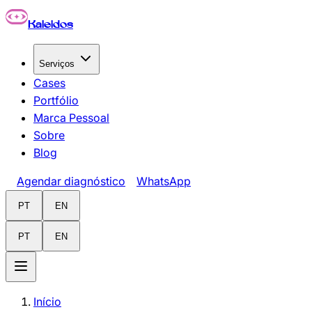
Pular para o conteúdo principal
Kaleidos
Serviços
Cases
Portfólio
Marca Pessoal
Sobre
Blog
Agendar diagnóstico
WhatsApp
PT
EN
PT
EN
Início