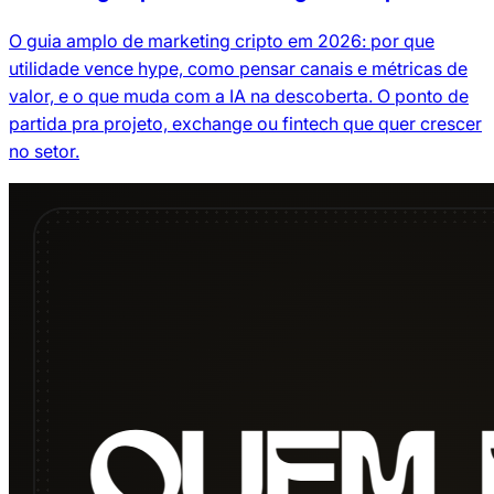
O guia amplo de marketing cripto em 2026: por que
utilidade vence hype, como pensar canais e métricas de
valor, e o que muda com a IA na descoberta. O ponto de
partida pra projeto, exchange ou fintech que quer crescer
no setor.