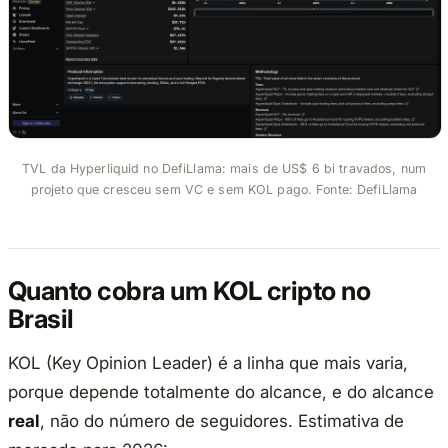
TVL da Hyperliquid no DefiLlama: mais de US$ 6 bi travados, num
projeto que cresceu sem VC e sem KOL pago. Fonte: DefiLlama
Quanto cobra um KOL cripto no
Brasil
KOL (Key Opinion Leader) é a linha que mais varia,
porque depende totalmente do alcance, e do alcance
real
, não do número de seguidores. Estimativa de