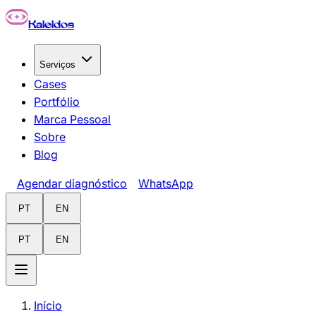
Pular para o conteúdo principal
Kaleidos
Serviços
Cases
Portfólio
Marca Pessoal
Sobre
Blog
Agendar diagnóstico
WhatsApp
PT
EN
PT
EN
Início