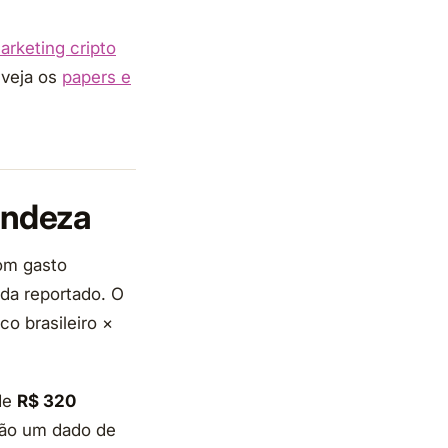
arketing cripto
 veja os
papers e
andeza
com gasto
da reportado. O
co brasileiro ×
 de
R$ 320
ão um dado de