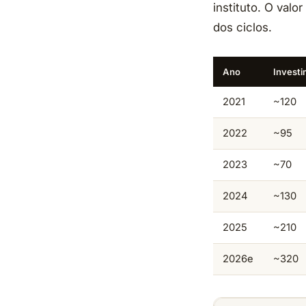
instituto. O val
dos ciclos.
Ano
Investi
2021
~120
2022
~95
2023
~70
2024
~130
2025
~210
2026e
~320