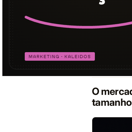
O mercado
tamanho,