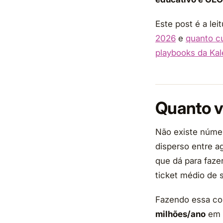
Este post é a l
2026
e
quanto cu
playbooks da Kal
Quanto v
Não existe númer
disperso entre a
que dá para faze
ticket médio de 
Fazendo essa con
milhões/ano
em 