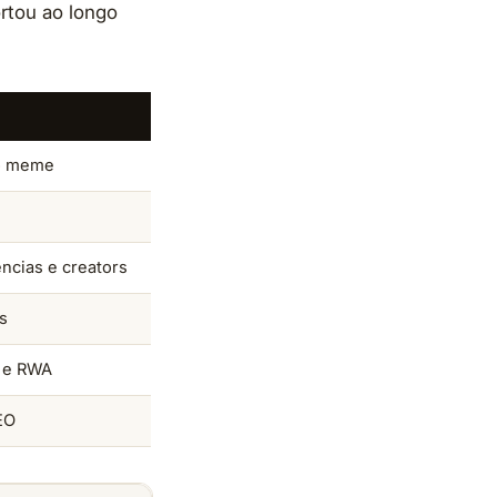
rtou ao longo
to meme
ncias e creators
Fs
s e RWA
GEO