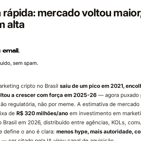
 rápida: mercado voltou maior
m alta
 email.
ruido, sem spam.
keting cripto no Brasil
saiu de um pico em 2021, encol
ltou a crescer com força em 2025-26
— agora puxado p
o regulatória, não por meme. A estimativa de mercado 
aixa de
R$ 320 milhões/ano
em investimento em marketi
no Brasil em 2026, distribuído entre agências, KOLs, com
e define o ano é clara:
menos hype, mais autoridade, c
— ser citado pela IA virou canal de aquisição.