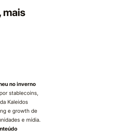
, mais
heu no inverno
or stablecoins,
da Kaleidos
ng e growth de
unidades e mídia.
onteúdo