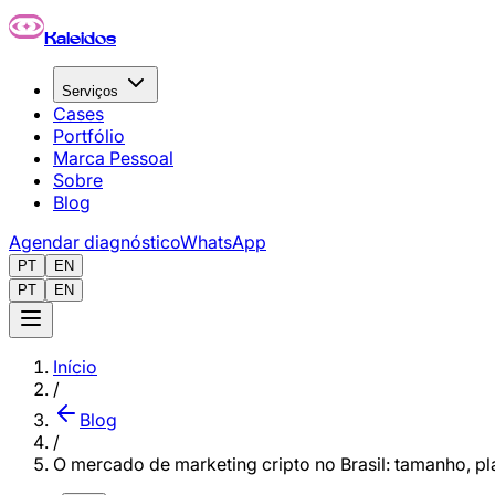
Pular para o conteúdo principal
Kaleidos
Serviços
Cases
Portfólio
Marca Pessoal
Sobre
Blog
Agendar diagnóstico
WhatsApp
PT
EN
PT
EN
Início
/
Blog
/
O mercado de marketing cripto no Brasil: tamanho, p