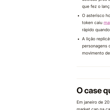
que fez o lan
O asterisco h
token caiu
ma
rápido quando
A lição replic
personagens q
movimento de 
O case q
Em janeiro de 20
market cap na ca