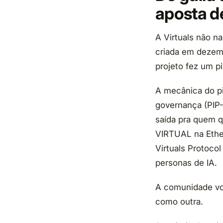
aposta d
A Virtuals não n
criada em dezemb
projeto fez um 
A mecânica do p
governança (PIP
saída pra quem q
VIRTUAL na Et
Virtuals Protoco
personas de IA.
A comunidade vot
como outra.