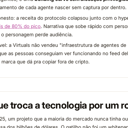
çamento de cada agente nascer sem captura por dentro.
onesto: a receita do protocolo colapsou junto com o hyp
is de 80% do pico
. Narrativa que sobe rápido com per
 o personagem perde audiência.
ável: a Virtuals não vendeu "infraestrutura de agentes de
ue as pessoas conseguiam ver funcionando no feed del
marca que dá pra copiar fora de cripto.
ue troca a tecnologia por um r
25, um projeto que a maioria do mercado nunca tinha ouv
sa dos bilhões de dólares. O gatilho não foi um whitepa