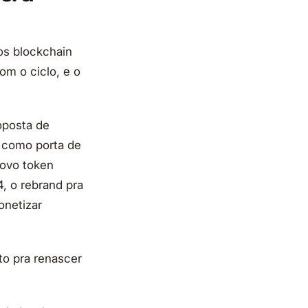
os blockchain
m o ciclo, e o
oposta de
como porta de
novo token
, o rebrand pra
onetizar
to pra renascer