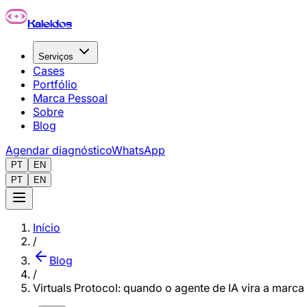
Pular para o conteúdo principal
Kaleidos
Serviços
Cases
Portfólio
Marca Pessoal
Sobre
Blog
Agendar diagnóstico
WhatsApp
PT
EN
PT
EN
Início
/
Blog
/
Virtuals Protocol: quando o agente de IA vira a marca 