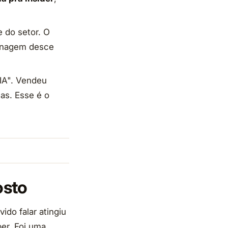
e do setor. O
sonagem desce
 IA". Vendeu
as. Esse é o
osto
ido falar atingiu
per. Foi uma