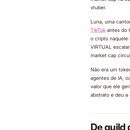
vtuber.
Luna, uma cantor
TikTok
antes do t
o cripto naquele 
VIRTUAL escala
market cap circu
Não era um token
agentes de IA, o
valor que ele ger
abstrato e deu a
De guild 