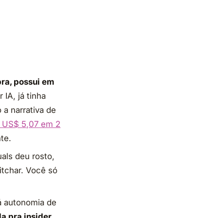
ra, possui em
IA, já tinha
 a narrativa de
 US$ 5,07 em 2
te.
uals deu rosto,
itchar. Você só
á autonomia de
a pra insider
,