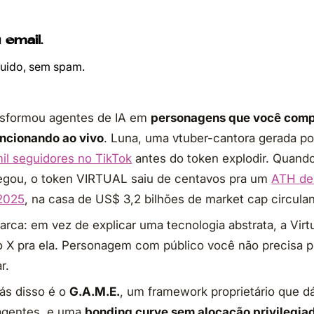
 email.
ruido, sem spam.
ansformou agentes de IA em
personagens que você comp
uncionando ao vivo
. Luna, uma vtuber-cantora gerada por 
il seguidores no TikTok
antes do token explodir. Quando
egou, o token VIRTUAL saiu de centavos pra um
ATH de
 2025
, na casa de US$ 3,2 bilhões de market cap circulan
rca: em vez de explicar uma tecnologia abstrata, a Virt
o X pra ela. Personagem com público você não precisa p
r.
rás disso é o
G.A.M.E.
, um framework proprietário que d
agentes, e uma
bonding curve sem alocação privilegiad