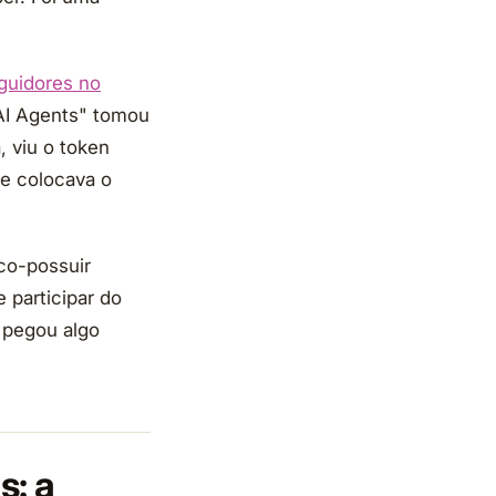
guidores no
"AI Agents" tomou
, viu o token
ue colocava o
co-possuir
 participar do
s pegou algo
s: a