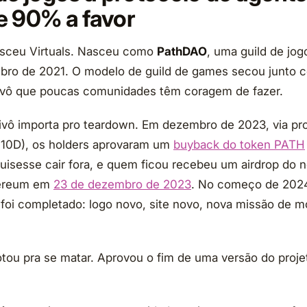
e 90% a favor
asceu Virtuals. Nasceu como
PathDAO
, uma guild de jog
ro de 2021. O modelo de guild de games secou junto co
pivô que poucas comunidades têm coragem de fazer.
ivô importa pro teardown. Em dezembro de 2023, via pr
-10D), os holders aprovaram um
buyback do token PATH
uisesse cair fora, e quem ficou recebeu um airdrop do 
hereum em
23 de dezembro de 2023
. No começo de 2024
l foi completado: logo novo, site novo, nova missão de m
ou pra se matar. Aprovou o fim de uma versão do proje