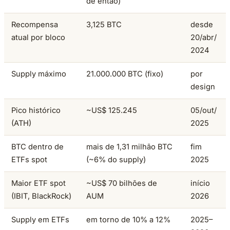
de então)
Recompensa
3,125 BTC
desde
atual por bloco
20/abr/
2024
Supply máximo
21.000.000 BTC (fixo)
por
design
Pico histórico
~US$ 125.245
05/out/
(ATH)
2025
BTC dentro de
mais de 1,31 milhão BTC
fim
ETFs spot
(~6% do supply)
2025
Maior ETF spot
~US$ 70 bilhões de
início
(IBIT, BlackRock)
AUM
2026
Supply em ETFs
em torno de 10% a 12%
2025–