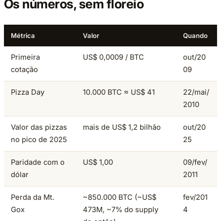
Os números, sem floreio
Métrica
Valor
Quando
Primeira
US$ 0,0009 / BTC
out/20
cotação
09
Pizza Day
10.000 BTC ≈ US$ 41
22/mai/
2010
Valor das pizzas
mais de US$ 1,2 bilhão
out/20
no pico de 2025
25
Paridade com o
US$ 1,00
09/fev/
dólar
2011
Perda da Mt.
~850.000 BTC (~US$
fev/201
Gox
473M, ~7% do supply
4