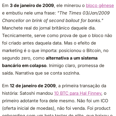
Em
3 de janeiro de 2009
, ele minerou o
bloco gênese
e embutiu nele uma frase:
"The Times 03/Jan/2009
Chancellor on brink of second bailout for banks."
Manchete real do jornal britânico daquele dia.
Tecnicamente, serve como prova de que o bloco não
foi criado antes daquela data. Mas o efeito de
marketing é o que importa: posicionou o Bitcoin, no
segundo zero, como
alternativa a um sistema
bancário em colapso
. Inimigo claro, promessa de
saída. Narrativa que se conta sozinha.
Em
12 de janeiro de 2009
, a primeira transação da
história: Satoshi mandou
10 BTC para Hal Finney
, o
primeiro adotante fora dele mesmo. Não foi um ICO
(oferta inicial de moedas), não foi venda. Foi product
onboarding com um beta tester de elite, que baixou o