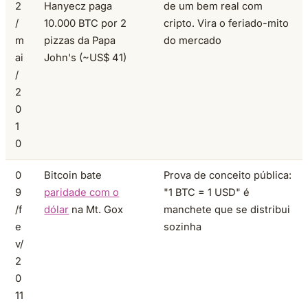
2
Hanyecz paga
de um bem real com
/
10.000 BTC por 2
cripto. Vira o feriado-mito
m
pizzas da Papa
do mercado
ai
John's (~US$ 41)
/
2
0
1
0
0
Bitcoin bate
Prova de conceito pública:
9
paridade com o
"1 BTC = 1 USD" é
/f
dólar
na Mt. Gox
manchete que se distribui
e
sozinha
v/
2
0
11