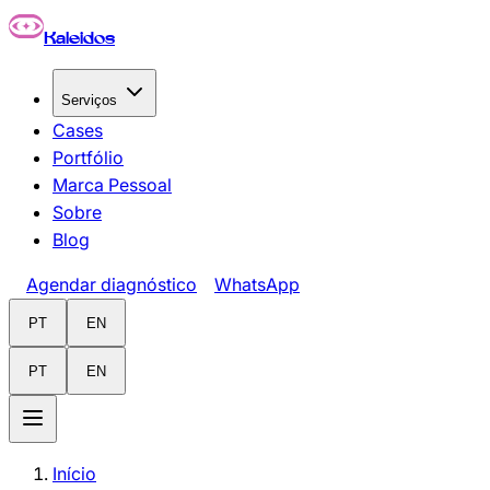
Pular para o conteúdo principal
Kaleidos
Serviços
Cases
Portfólio
Marca Pessoal
Sobre
Blog
Agendar diagnóstico
WhatsApp
PT
EN
PT
EN
Início