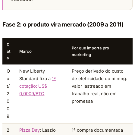
Fase 2: o produto vira mercado (2009 a 2011)
D
Por que importa pro
at
Marco
marketing
a
O
New Liberty
Preço derivado do custo
u
Standard fixa a
1ª
de eletricidade do mining:
t/
cotação: US$
valor lastreado em
2
0,0009/BTC
trabalho real, não em
0
promessa
0
9
2
Pizza Day
: Laszlo
1ª compra documentada