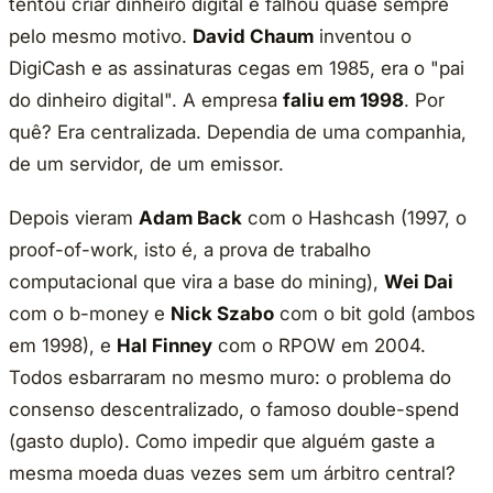
tentou criar dinheiro digital e falhou quase sempre
pelo mesmo motivo.
David Chaum
inventou o
DigiCash e as assinaturas cegas em 1985, era o "pai
do dinheiro digital". A empresa
faliu em 1998
. Por
quê? Era centralizada. Dependia de uma companhia,
de um servidor, de um emissor.
Depois vieram
Adam Back
com o Hashcash (1997, o
proof-of-work, isto é, a prova de trabalho
computacional que vira a base do mining),
Wei Dai
com o b-money e
Nick Szabo
com o bit gold (ambos
em 1998), e
Hal Finney
com o RPOW em 2004.
Todos esbarraram no mesmo muro: o problema do
consenso descentralizado, o famoso double-spend
(gasto duplo). Como impedir que alguém gaste a
mesma moeda duas vezes sem um árbitro central?