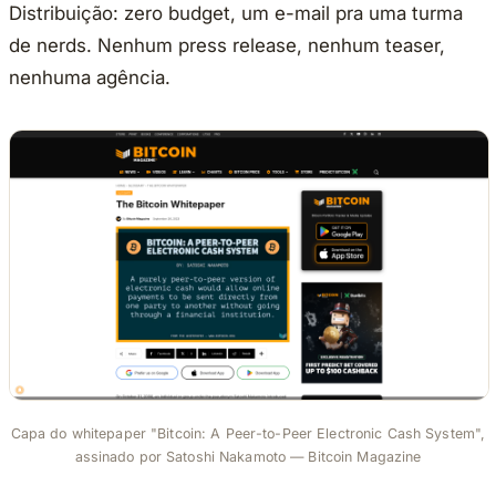
Distribuição: zero budget, um e-mail pra uma turma
de nerds. Nenhum press release, nenhum teaser,
nenhuma agência.
Capa do whitepaper "Bitcoin: A Peer-to-Peer Electronic Cash System",
assinado por Satoshi Nakamoto — Bitcoin Magazine