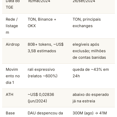
Data do
16/mai/2024
26/set/2024
TGE
Rede /
TON, Binance +
TON, principais
listage
OKX
exchanges
m
Airdrop
80B+ tokens, ~US$
elegíveis após
3,5B estimados
exclusão; milhões
de contas banidas
Movim
rali expressivo
queda de ~43% em
ento no
(relatos ~600%)
24h
dia 1
ATH
~US$ 0,02836
abaixo do esperado
(jun/2024)
já na estreia
Base
DAU despencou da
300M (ago) → 41M