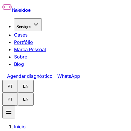
Pular para o conteúdo principal
Kaleidos
Serviços
Cases
Portfólio
Marca Pessoal
Sobre
Blog
Agendar diagnóstico
WhatsApp
PT
EN
PT
EN
Início