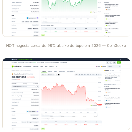
NOT negocia cerca de 98% abaixo do topo em 2026 — CoinGecko