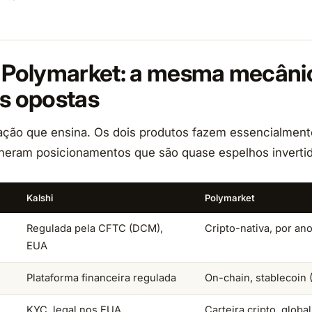
s Polymarket: a mesma mecâni
as opostas
ação que ensina. Os dois produtos fazem essencialmen
heram posicionamentos que são quase espelhos inverti
Kalshi
Polymarket
Regulada pela CFTC (DCM),
Cripto-nativa, por an
EUA
Plataforma financeira regulada
On-chain, stablecoin
KYC, legal nos EUA
Carteira cripto, global