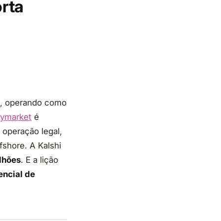
orta
, operando como
lymarket
é
operação legal,
fshore. A Kalshi
lhões
. E a lição
encial de