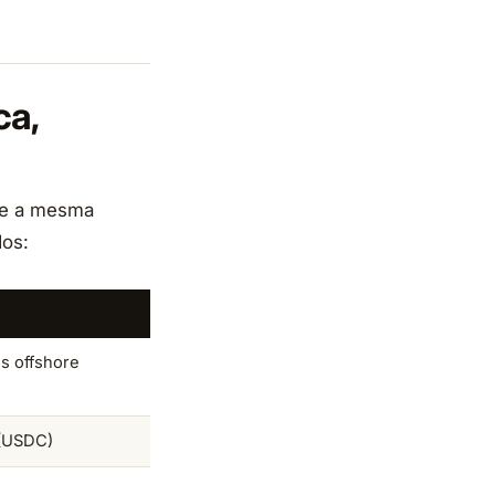
ca,
te a mesma
dos:
os offshore
 (USDC)