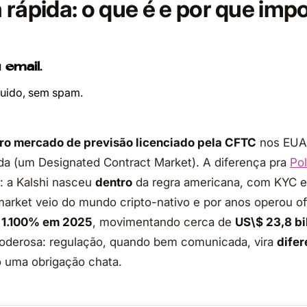
rápida: o que é e por que imp
 email.
ruido, sem spam.
ro mercado de previsão licenciado pela CFTC
nos EUA
a (um Designated Contract Market). A diferença pra
Po
: a Kalshi nasceu
dentro
da regra americana, com KYC e 
arket veio do mundo cripto-nativo e por anos operou of
 1.100% em 2025
, movimentando cerca de
US\$ 23,8 bi
poderosa: regulação, quando bem comunicada, vira
difer
ó uma obrigação chata.