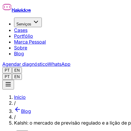
Pular para o conteúdo principal
Kaleidos
Serviços
Cases
Portfólio
Marca Pessoal
Sobre
Blog
Agendar diagnóstico
WhatsApp
PT
EN
PT
EN
Início
/
Blog
/
Kalshi: o mercado de previsão regulado e a lição de