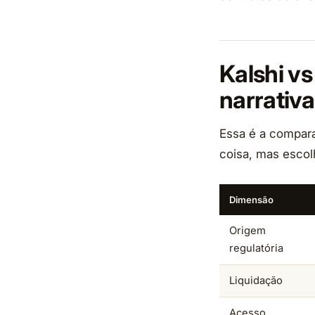
Kalshi v
narrativ
Essa é a compar
coisa, mas escol
Dimensão
Origem
regulatória
Liquidação
Acesso