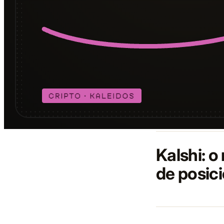
Kalshi: o
de posic