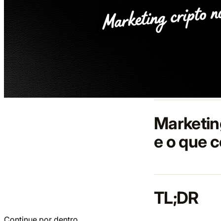
Marketin
e o que c
TL;DR
Continue por dentro