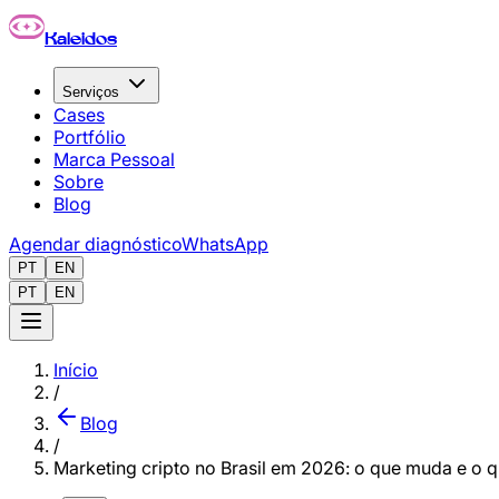
Pular para o conteúdo principal
Kaleidos
Serviços
Cases
Portfólio
Marca Pessoal
Sobre
Blog
Agendar diagnóstico
WhatsApp
PT
EN
PT
EN
Início
/
Blog
/
Marketing cripto no Brasil em 2026: o que muda e o q