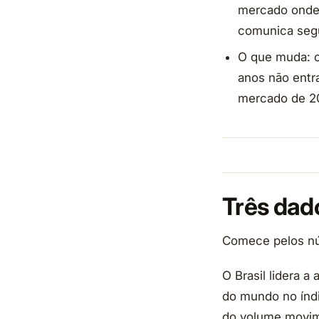
mercado onde 
comunica seg
O que muda: o
anos não entra
mercado de 20
Três dad
Comece pelos nú
O Brasil lidera 
do mundo no índ
do volume movime