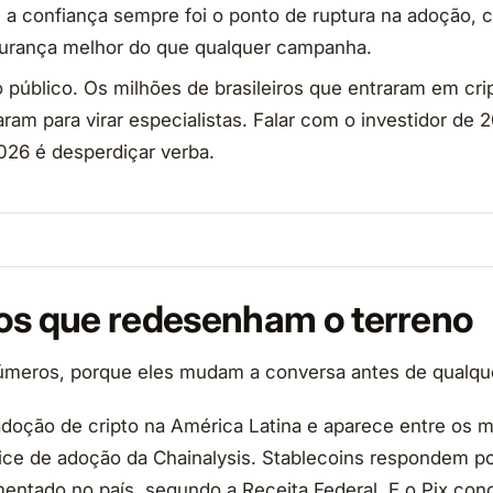
a confiança sempre foi o ponto de ruptura na adoção, 
urança melhor do que qualquer campanha.
 público. Os milhões de brasileiros que entraram em cri
ram para virar especialistas. Falar com o investidor de
26 é desperdiçar verba.
os que redesenham o terreno
meros, porque eles mudam a conversa antes de qualque
a adoção de cripto na América Latina e aparece entre os
ice de adoção da Chainalysis. Stablecoins respondem p
ntado no país, segundo a Receita Federal. E o Pix con