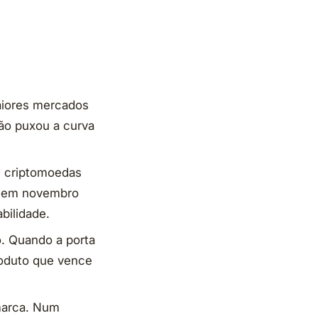
maiores mercados
ião puxou a curva
e criptomoedas
l em novembro
bilidade.
o. Quando a porta
produto que vence
 marca. Num