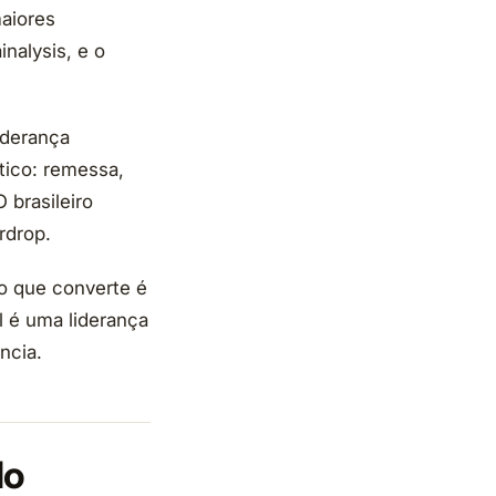
maiores
nalysis, e o
iderança
tico: remessa,
 brasileiro
rdrop.
do que converte é
l é uma liderança
ncia.
do