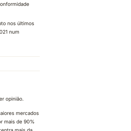
conformidade
pto nos últimos
 2021 num
r opinião.
 maiores mercados
or mais de 90%
centra mais da