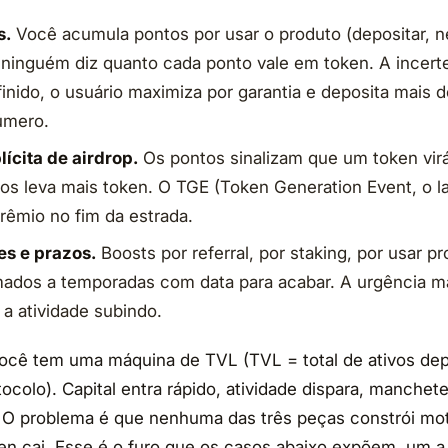
s.
Você acumula pontos por usar o produto (depositar, n
 ninguém diz quanto cada ponto vale em token. A incerte
nido, o usuário maximiza por garantia e deposita mais d
úmero.
ícita de airdrop.
Os pontos sinalizam que um token vir
os leva mais token. O TGE (Token Generation Event, o 
prêmio no fim da estrada.
es e prazos.
Boosts por referral, por staking, por usar p
mados a temporadas com data para acabar. A urgência 
e a atividade subindo.
você tem uma máquina de TVL (TVL = total de ativos de
ocolo). Capital entra rápido, atividade dispara, manchet
O problema é que nenhuma das três peças constrói moti
en cai. Esse é o furo que os casos abaixo expõem, um a