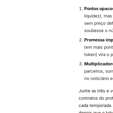
Pontos opaco
liquidez), mas
sem preço defi
soubesse o n
Promessa impl
tem mais pont
token) vira o 
Multiplicador
parceiros, so
no noticiário 
Junte as três e 
contratos do prot
cada temporada. 
depois que o tok