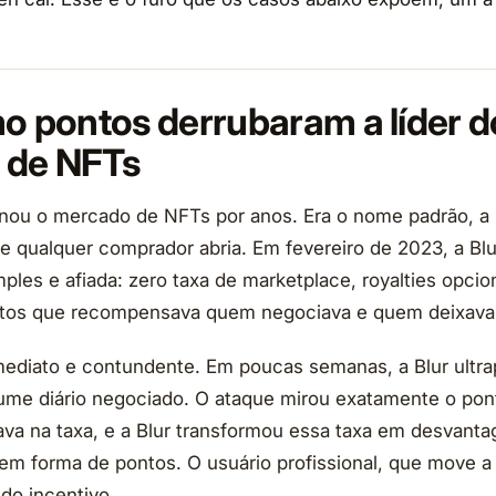
mo pontos derrubaram a líder d
 de NFTs
ou o mercado de NFTs por anos. Era o nome padrão, a l
ue qualquer comprador abria. Em fevereiro de 2023, a Bl
ples e afiada: zero taxa de marketplace, royalties opcio
tos que recompensava quem negociava e quem deixava of
imediato e contundente. Em poucas semanas, a Blur ultr
e diário negociado. O ataque mirou exatamente o pont
va na taxa, e a Blur transformou essa taxa em desvant
r em forma de pontos. O usuário profissional, que move a
 do incentivo.