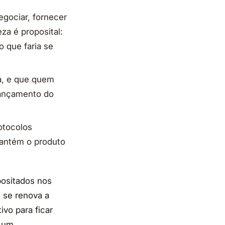
egociar, fornecer
za é proposital:
o que faria se
á, e que quem
lançamento do
rotocolos
mantém o produto
positados nos
e se renova a
vo para ficar
 um.