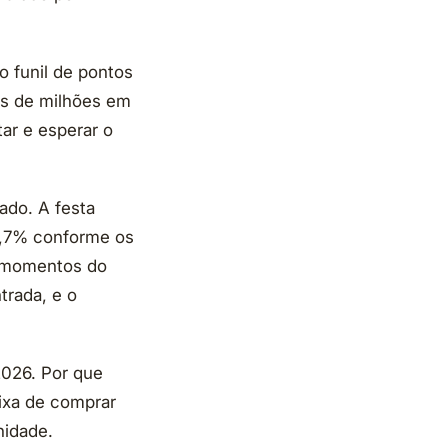
o funil de pontos
as de milhões em
tar e esperar o
ado. A festa
9,7% conforme os
ês momentos do
trada, e o
2026. Por que
ixa de comprar
nidade.