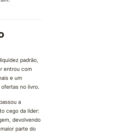
o
iquidez padrão,
ur entrou com
nais e um
ertas no livro.
apassou a
o cego da líder:
agem, devolvendo
 maior parte do