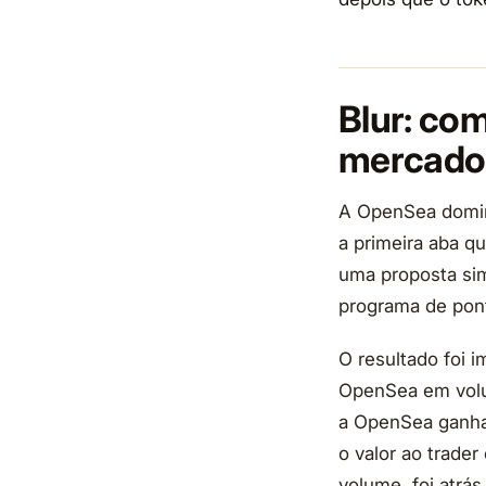
Blur: co
mercado
A OpenSea domin
a primeira aba q
uma proposta sim
programa de pon
O resultado foi 
OpenSea em volum
a OpenSea ganha
o valor ao trade
volume, foi atrás