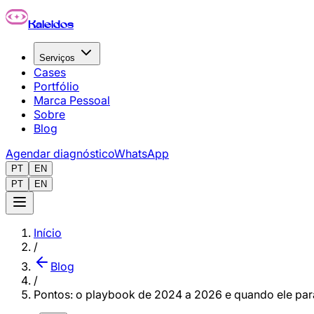
Pular para o conteúdo principal
Kaleidos
Serviços
Cases
Portfólio
Marca Pessoal
Sobre
Blog
Agendar diagnóstico
WhatsApp
PT
EN
PT
EN
Início
/
Blog
/
Pontos: o playbook de 2024 a 2026 e quando ele par