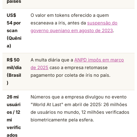
países
US$
O valor em tokens oferecido a quem
54 por
escaneava a íris, antes da
suspensão do
scan
governo queniano em agosto de 2023
.
(Quêni
a)
R$ 50
A multa diária que a
ANPD impôs em março
mil/dia
de 2025
caso a empresa retomasse
(Brasil
pagamento por coleta de íris no país.
)
26 mi
Números que a empresa divulgou no evento
usuári
"World At Last" em abril de 2025: 26 milhões
os / 12
de usuários no mundo, 12 milhões verificados
mi
biometricamente pela esfera.
verific
ados