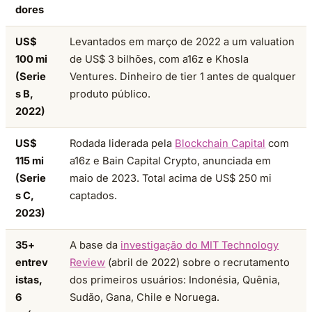
dores
US$
Levantados em março de 2022 a um valuation
100 mi
de US$ 3 bilhões, com a16z e Khosla
(Serie
Ventures. Dinheiro de tier 1 antes de qualquer
s B,
produto público.
2022)
US$
Rodada liderada pela
Blockchain Capital
com
115 mi
a16z e Bain Capital Crypto, anunciada em
(Serie
maio de 2023. Total acima de US$ 250 mi
s C,
captados.
2023)
35+
A base da
investigação do MIT Technology
entrev
Review
(abril de 2022) sobre o recrutamento
istas,
dos primeiros usuários: Indonésia, Quênia,
6
Sudão, Gana, Chile e Noruega.