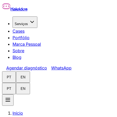
Pular para o conteúdo principal
Kaleidos
Serviços
Cases
Portfólio
Marca Pessoal
Sobre
Blog
Agendar diagnóstico
WhatsApp
PT
EN
PT
EN
Início