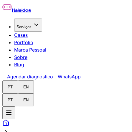
Pular para o conteúdo principal
Kaleidos
Serviços
Cases
Portfólio
Marca Pessoal
Sobre
Blog
Agendar diagnóstico
WhatsApp
PT
EN
PT
EN