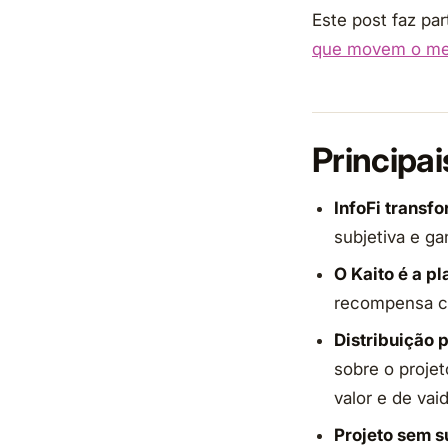
Este post faz pa
que movem o me
Principa
InfoFi transf
subjetiva e g
O Kaito é a p
recompensa co
Distribuição p
sobre o proje
valor e de va
Projeto sem s