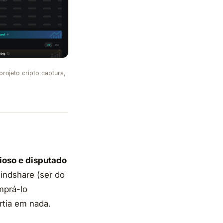
rojeto cripto captura,
lioso e disputado
indshare (ser do
mprá-lo
rtia em nada.