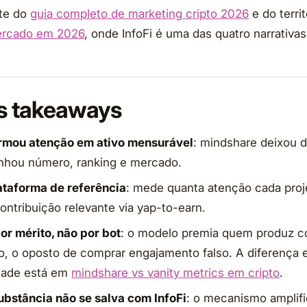
rte do
guia completo de marketing cripto 2026
e do terri
rcado em 2026
, onde InfoFi é uma das quatro narrativa
is takeaways
ormou atenção em ativo mensurável
: mindshare deixou d
anhou número, ranking e mercado.
lataforma de referência
: mede quanta atenção cada proj
ntribuição relevante via yap-to-earn.
or mérito, não por bot
: o modelo premia quem produz c
to, o oposto de comprar engajamento falso. A diferença 
idade está em
mindshare vs vanity metrics em cripto
.
ubstância não se salva com InfoFi
: o mecanismo amplific