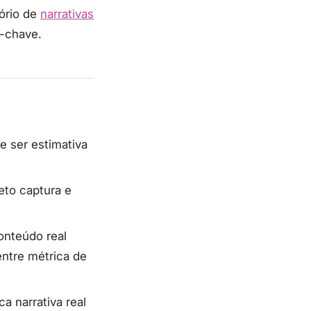
tório de
narrativas
s-chave.
e ser estimativa
eto captura e
onteúdo real
entre métrica de
a narrativa real