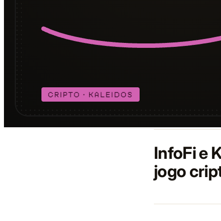
InfoFi e
jogo crip