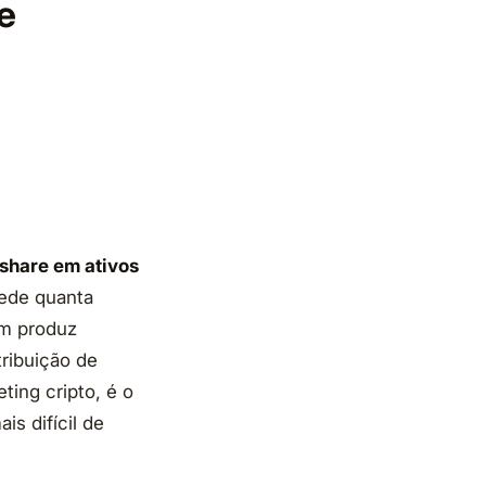
e
share em ativos
mede quanta
m produz
tribuição de
ing cripto, é o
is difícil de