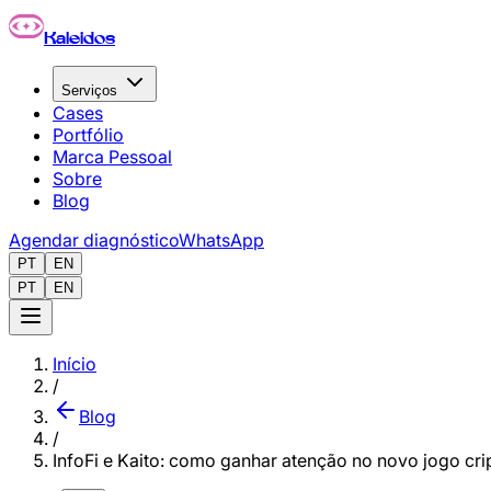
Pular para o conteúdo principal
Kaleidos
Serviços
Cases
Portfólio
Marca Pessoal
Sobre
Blog
Agendar diagnóstico
WhatsApp
PT
EN
PT
EN
Início
/
Blog
/
InfoFi e Kaito: como ganhar atenção no novo jogo cri