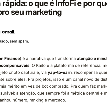
rápida: o que é InfoFi e por qu
pro seu marketing
 email.
ruido, sem spam.
on Finance
) é a narrativa que transforma
atenção e mind
recompensáveis
. O Kaito é a plataforma de referência: 
eto cripto captura e, via
yap-to-earn
, recompensa que
te sobre eles. Pra projetos, isso é um canal novo de dis
emia mérito em vez de bot comprado. Pra quem faz market
urável: a atenção, que sempre foi a métrica central e ma
ganhou número, ranking e mercado.