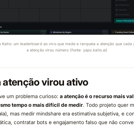
Kaito: um leaderboard ao vivo que mede e ranqueia a atenção que cada p
a atenção virou número (fonte: yaps.kaito.ai)
 atenção virou ativo
eve um problema curioso:
a atenção é o recurso mais va
esmo tempo o mais difícil de medir
. Todo projeto quer m
la), mas medir mindshare era estimativa subjetiva, e co
rática, contratar bots e engajamento falso que não conve