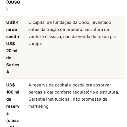
(OUSG
)
US$ 4
O capital de fundação da Ondo, levantado
mi de
antes da tração de produto. Estrutura de
seed +
venture clássica, não de venda de token pra
US$
varejo.
20 mi
de
Series
A
US$
A reserva de capital alocada pra absorver
100 mi
perdas e dar conforto regulatório à estrutura.
de
Garantia institucional, não promessa de
reserv
marketing.
a
(class