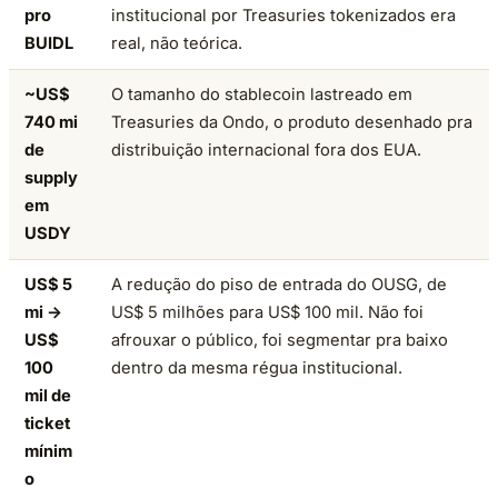
pro
institucional por Treasuries tokenizados era
BUIDL
real, não teórica.
~US$
O tamanho do stablecoin lastreado em
740 mi
Treasuries da Ondo, o produto desenhado pra
de
distribuição internacional fora dos EUA.
supply
em
USDY
US$ 5
A redução do piso de entrada do OUSG, de
mi →
US$ 5 milhões para US$ 100 mil. Não foi
US$
afrouxar o público, foi segmentar pra baixo
100
dentro da mesma régua institucional.
mil de
ticket
mínim
o