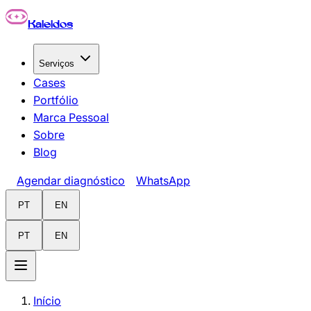
Pular para o conteúdo principal
Kaleidos
Serviços
Cases
Portfólio
Marca Pessoal
Sobre
Blog
Agendar diagnóstico
WhatsApp
PT
EN
PT
EN
Início