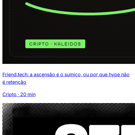
Friend.tech: a ascensão e o sumiço, ou por que hype não
é retenção
Cripto
·
20
min