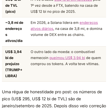
de TVL
1ª vez desde a FTX, batendo na casa de
(pico)
US$ 12 bi no pico de 2025.
~3,8 mi de
Em 2026, a Solana lidera em
endereços
endereço
ativos diários
, na casa de 3,8 mi, e domina
s
volume de DEX entre as chains.
ativos/dia
US$ 3,94
O outro lado da moeda: o combustível
bi de
memecoin
queimou US$ 3,94 bi
de quem
prejuízo
comprou os tokens. A volta teve vítimas.
(TRUMP+
LIBRA)
Uma régua de honestidade pro post: os números de
pico (US$ 295, US$ 12 bi de TVL) são de
janeiro/setembro de 2025. Depois disso veio correção