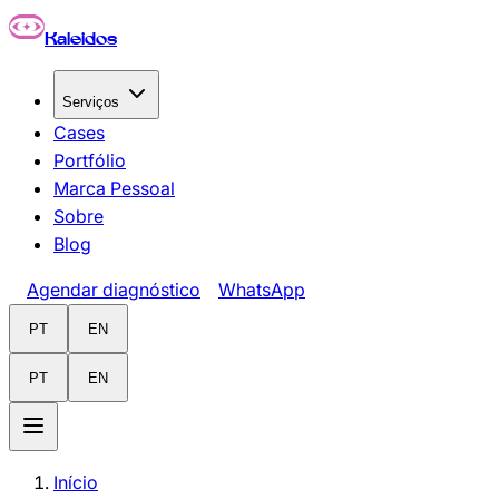
Pular para o conteúdo principal
Kaleidos
Serviços
Cases
Portfólio
Marca Pessoal
Sobre
Blog
Agendar diagnóstico
WhatsApp
PT
EN
PT
EN
Início