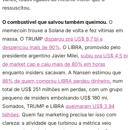
ressuscitou.
O combustível que salvou também queimou.
O
memecoin trouxe a Solana de volta e fez vítimas em
massa. O TRUMP
disparou pra US$ 8,7 bi e
despencou mais de 90%
. O LIBRA, promovido pelo
presidente argentino Javier Milei,
subiu pra US$ 4,5 bi
de market cap e caiu mais de 80% em horas
enquanto insiders sacavam. A Nansen estimou que
86% de quem comprou LIBRA perdeu dinheiro
, num
total de US$ 251 milhões em perdas, com um grupo
pequeno de insiders embolsando US$ 180 mi.
Somados, TRUMP e LIBRA
queimaram US$ 3,94
bilhões
. Quem faz marketing precisa ler isso com
clareza: a atividade que turbinou a métrica veio