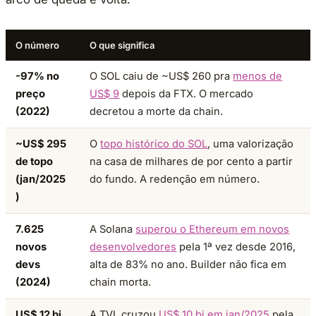
O número
O que significa
-97% no
O SOL caiu de ~US$ 260 pra
menos de
preço
US$ 9
depois da FTX. O mercado
(2022)
decretou a morte da chain.
~US$ 295
O
topo histórico do SOL
, uma valorização
de topo
na casa de milhares de por cento a partir
(jan/2025
do fundo. A redenção em número.
)
7.625
A Solana
superou o Ethereum em novos
novos
desenvolvedores
pela 1ª vez desde 2016,
devs
alta de 83% no ano. Builder não fica em
(2024)
chain morta.
US$ 12 bi
A TVL cruzou
US$ 10 bi em jan/2025
pela