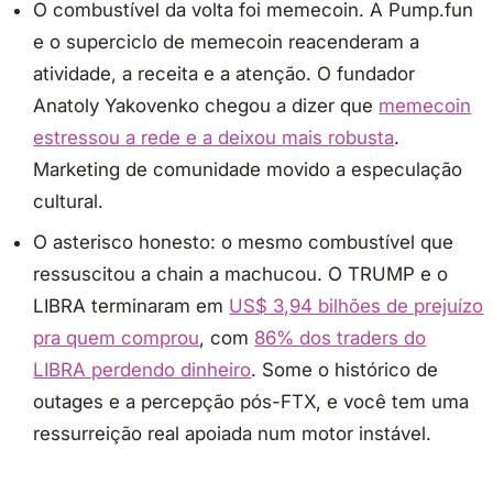
O combustível da volta foi memecoin. A Pump.fun
e o superciclo de memecoin reacenderam a
atividade, a receita e a atenção. O fundador
Anatoly Yakovenko chegou a dizer que
memecoin
estressou a rede e a deixou mais robusta
.
Marketing de comunidade movido a especulação
cultural.
O asterisco honesto: o mesmo combustível que
ressuscitou a chain a machucou. O TRUMP e o
LIBRA terminaram em
US$ 3,94 bilhões de prejuízo
pra quem comprou
, com
86% dos traders do
LIBRA perdendo dinheiro
. Some o histórico de
outages e a percepção pós-FTX, e você tem uma
ressurreição real apoiada num motor instável.