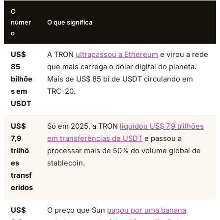
O
númer
O que significa
o
US$
A TRON
ultrapassou a Ethereum
e virou a rede
85
que mais carrega o dólar digital do planeta.
bilhõe
Mais de US$ 85 bi de USDT circulando em
s em
TRC-20.
USDT
US$
Só em 2025, a TRON
liquidou US$ 7,9 trilhões
7,9
em transferências de USDT
e passou a
trilhõ
processar mais de 50% do volume global de
es
stablecoin.
transf
eridos
US$
O preço que Sun
pagou por uma banana