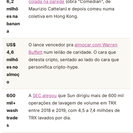
6,2
colada na parede
(obra "Comedian", de
milhõ
Maurizio Cattelan) e depois comeu numa
es na
coletiva em Hong Kong.
banan
a
US$
O lance vencedor pra
almoçar com Warren
4,6
Buffett
num leilão de caridade. O cara que
milhõ
detesta cripto, sentado ao lado do cara que
es no
personifica cripto-hype.
almoç
o
600
A
SEC alegou
que Sun dirigiu mais de 600 mil
mil+
operações de lavagem de volume em TRX
wash
entre 2018 e 2019, com 4,5 a 7,4 milhões de
trade
TRX lavados por dia.
s