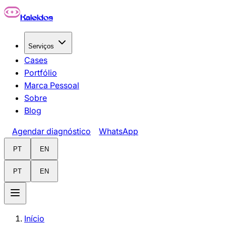
Pular para o conteúdo principal
Kaleidos
Serviços
Cases
Portfólio
Marca Pessoal
Sobre
Blog
Agendar diagnóstico
WhatsApp
PT
EN
PT
EN
Início