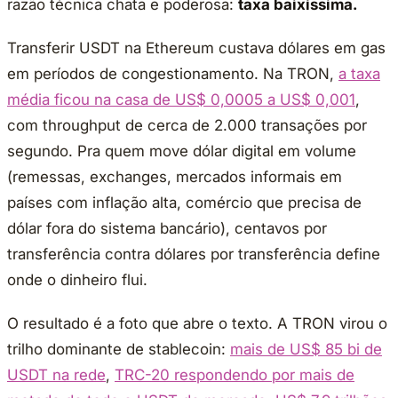
razão técnica chata e poderosa:
taxa baixíssima.
Transferir USDT na Ethereum custava dólares em gas
em períodos de congestionamento. Na TRON,
a taxa
média ficou na casa de US$ 0,0005 a US$ 0,001
,
com throughput de cerca de 2.000 transações por
segundo. Pra quem move dólar digital em volume
(remessas, exchanges, mercados informais em
países com inflação alta, comércio que precisa de
dólar fora do sistema bancário), centavos por
transferência contra dólares por transferência define
onde o dinheiro flui.
O resultado é a foto que abre o texto. A TRON virou o
trilho dominante de stablecoin:
mais de US$ 85 bi de
USDT na rede
,
TRC-20 respondendo por mais de