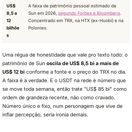
US$
A faixa de patrimônio pessoal estimado de
8,5 a
Sun em 2026,
segundo Forbes e Bloomberg
.
12
Concentrado em TRX, na HTX (ex-Huobi) e na
bilhõe
Poloniex.
s
Uma régua de honestidade que vale pro texto todo: o
patrimônio de Sun
oscila de US$ 8,5 bi a mais de
US$ 12 bi
conforme a fonte e o preço do TRX no dia.
A faixa é a verdade. E o USDT na rede é número que
se move toda semana, então trate "US$ 85 bi" como
ordem de grandeza recente, não como cravado.
Número único e fixo, num personagem que vive de
inflar percepção, seria ironia demais.