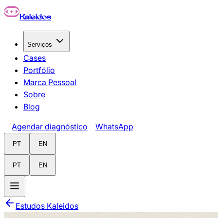
Pular para o conteúdo principal
Kaleidos
Serviços
Cases
Portfólio
Marca Pessoal
Sobre
Blog
Agendar diagnóstico
WhatsApp
PT
EN
PT
EN
Estudos Kaleidos