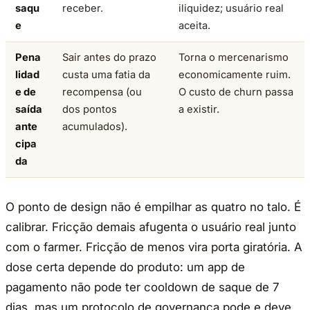
saqu
receber.
iliquidez; usuário real
e
aceita.
Pena
Sair antes do prazo
Torna o mercenarismo
lidad
custa uma fatia da
economicamente ruim.
e de
recompensa (ou
O custo de churn passa
saída
dos pontos
a existir.
ante
acumulados).
cipa
da
O ponto de design não é empilhar as quatro no talo. É
calibrar. Fricção demais afugenta o usuário real junto
com o farmer. Fricção de menos vira porta giratória. A
dose certa depende do produto: um app de
pagamento não pode ter cooldown de saque de 7
dias, mas um protocolo de governança pode e deve