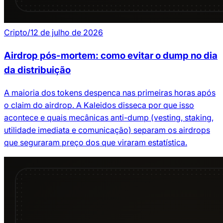
Cripto
/
12 de julho de 2026
Airdrop pós-mortem: como evitar o dump no dia
da distribuição
A maioria dos tokens despenca nas primeiras horas após
o claim do airdrop. A Kaleidos disseca por que isso
acontece e quais mecânicas anti-dump (vesting, staking,
utilidade imediata e comunicação) separam os airdrops
que seguraram preço dos que viraram estatística.