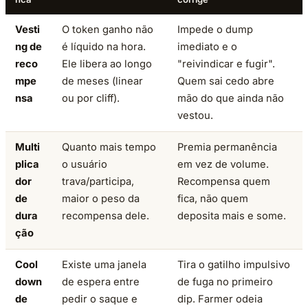
Vesti
O token ganho não
Impede o dump
ng de
é líquido na hora.
imediato e o
reco
Ele libera ao longo
"reivindicar e fugir".
mpe
de meses (linear
Quem sai cedo abre
nsa
ou por cliff).
mão do que ainda não
vestou.
Multi
Quanto mais tempo
Premia permanência
plica
o usuário
em vez de volume.
dor
trava/participa,
Recompensa quem
de
maior o peso da
fica, não quem
dura
recompensa dele.
deposita mais e some.
ção
Cool
Existe uma janela
Tira o gatilho impulsivo
down
de espera entre
de fuga no primeiro
de
pedir o saque e
dip. Farmer odeia