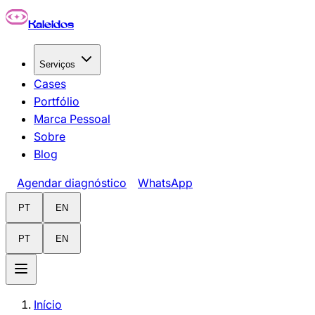
Pular para o conteúdo principal
Kaleidos
Serviços
Cases
Portfólio
Marca Pessoal
Sobre
Blog
Agendar diagnóstico
WhatsApp
PT
EN
PT
EN
Início