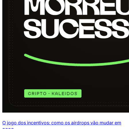
O jogo dos incentivos: como os airdrops vão mudar em